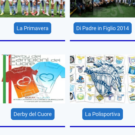
La Primavera
Di Padre in Figlio 2014
Derby del Cuore
La Polisportiva