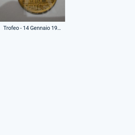
Trofeo - 14 Gennaio 1934 - Medaglietta - Partita Palermo-Lazio - (Retro)