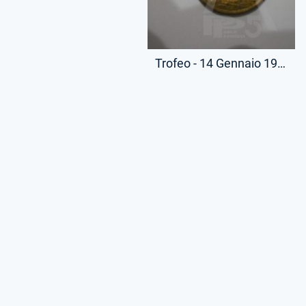
Trofeo - 14 Gennaio 1934 - Medaglietta - Partita Palermo-Lazio - (Fronte)