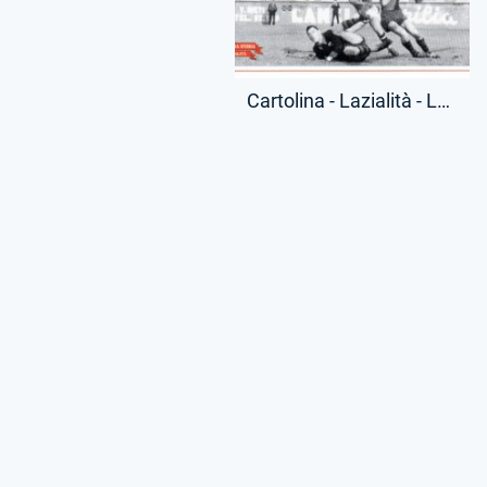
Cartolina - Lazialità - Leggenda Silvio Piola - Riproduzione Moderna - (Fronte)