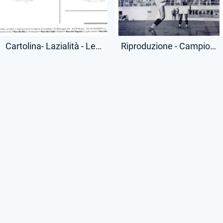
Cartolina- Lazialità - Leggenda Silvio Piola - Riproduzione Moderna - (Retro)
Riproduzione - Campionato Serie A - Silvio Piola