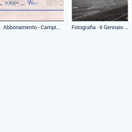
Abbonamento - Campionato Serie A - Curve - (Retro)
Fotografia - 6 Gennaio 1957 - Campionato Serie A - Lazio-Inter