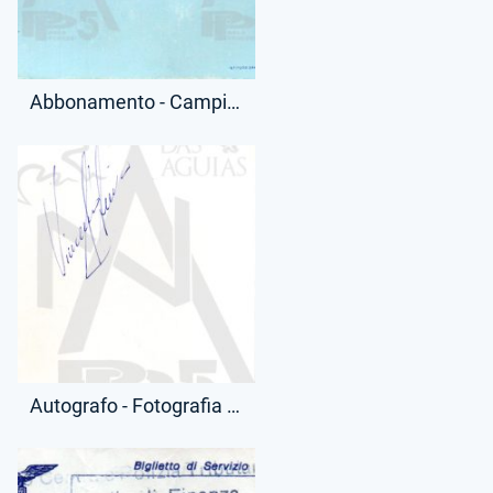
Abbonamento - Campionato Serie A - Tribuna Monte Mario - (Retro)
Autografo - Fotografia - Vincenzo D'Amico - (Retro)