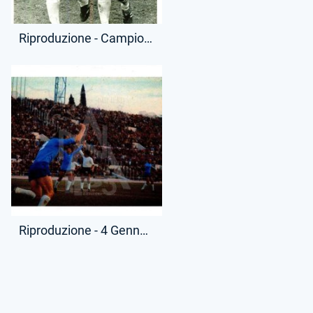
Riproduzione - Campionato Serie A - Luciano Re Cecconi e Pino Wilson
Riproduzione - 4 Gennaio 1976 - Campionato Serie A - Lazio-Cesena