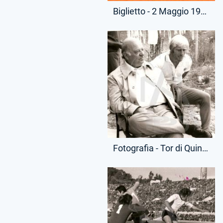
Biglietto - 2 Maggio 1976 - Campionato Serie A - Fiorentina-Lazio
Fotografia - Tor di Quinto - Umberto Lenzini e Luciano Re Cecconi