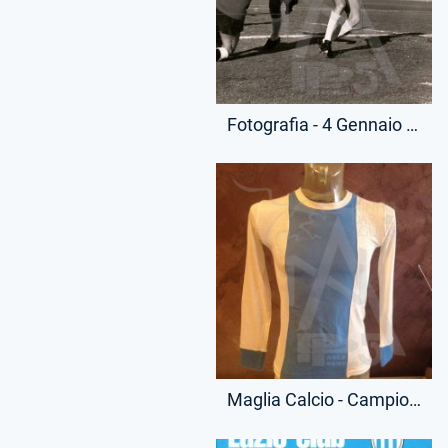
Fotografia - 4 Gennaio 1976 - Campionato Serie A - Lazio-Cesena
Maglia Calcio - Campionato Serie A - Pietro Ghedin - 5 - (Fronte)