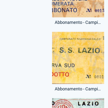
Abbonamento - Campionato Serie A - Tribuna Tevere Numerata - (Fronte)
Abbonamento - Campionato Serie A - Curva Sud - Ridotto - (Fronte)