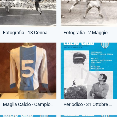
Fotografia - 18 Gennaio 1976 - Campionato Serie A - Lazio-Fiorentina
Fotografia - 2 Maggio 1976 - Campionato Serie A - Fiorentina-Lazio
Maglia Calcio - Campionato Serie A - Pietro Ghedin - 5 - (Retro)
Periodico - 31 Ottobre 1975 - Lazio Club - Primo Numero