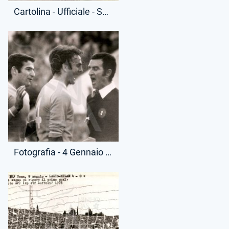
Cartolina - Ufficiale - Squadra Schierata - (Retro)
Fotografia - 4 Gennaio 1976 - Campionato Serie A - Lazio-Cesena