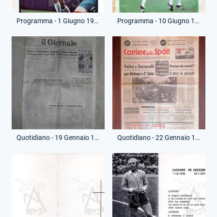
Programma - 1 Giugno 1977 - Tournee in Canada e Stati Uniti - New York Cosmos-Lazio
Programma - 10 Giugno 1977 - Tournee in Canada e Stati Uniti - Fort Lauderdale Strikers-Lazio
Quotidiano - 19 Gennaio 1977 - Il Giornale - Uccisione Luciano Re Cecconi
Quotidiano - 22 Gennaio 1977 - Corriere dello Sport - Funerale Luciano Re Cecconi