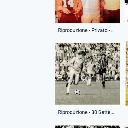
Riproduzione - Privato - Bruno Giordano e Lionello Manfredonia
Riproduzione - 30 Settembre 1979 - Campionato Serie A - Inter-Lazio