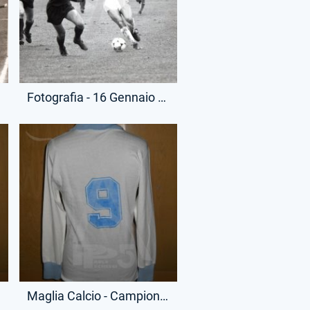
Fotografia - 16 Gennaio 1980 - Coppa Italia - Lazio-Torino
Maglia Calcio - Campionato Serie A - Bruno Giordano - 9 - (Retro)