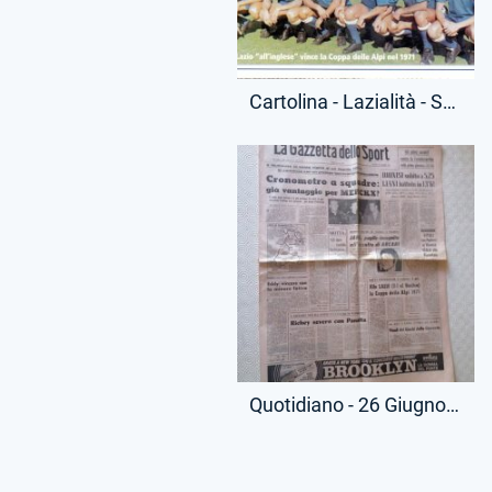
Cartolina - Lazialità - Squadra Coppa delle Alpi - Riproduzione Moderna - (Fronte)
Quotidiano - 26 Giugno 1971 - Gazzetta dello Sport - Vittoria Coppa delle Alpi