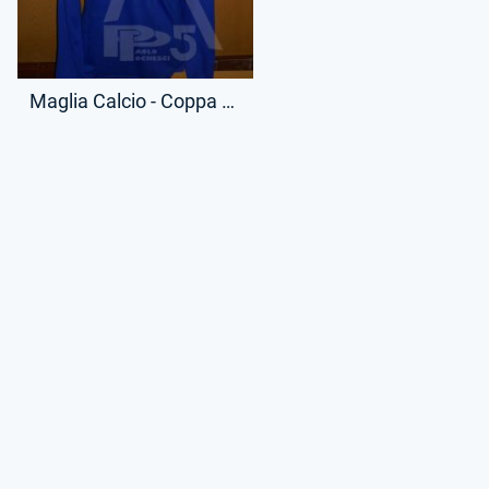
Maglia Calcio - Coppa delle Alpi - Giuseppe Massa - 7 - (Retro)