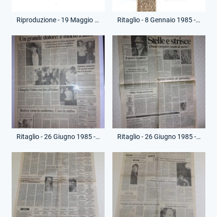
Riproduzione - 19 Maggio 1985 - Campionato Serie A - Lazio-Juventus
Ritaglio - 8 Gennaio 1985 - Vari - Incidente Renato Ziaco
Ritaglio - 26 Giugno 1985 - Corriere dello Sport - Morte Renato Ziaco
Ritaglio - 26 Giugno 1985 - Il Messaggero - Morte Renato Ziaco