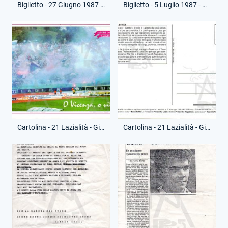
Biglietto - 27 Giugno 1987 - Campionato Serie B - Spareggio Retrocessione Serie C - Taranto-Lazio.jpg
Biglietto - 5 Luglio 1987 - Campionato Serie B - Spareggio Retrocessione Serie C - Lazio-Campobasso
Cartolina - 21 Lazialità - Giugno 1987 - Lazio-L.R.Vicenza - Riproduzione Moderna - (Fronte)
Cartolina - 21 Lazialità - Giugno 1987 - Lazio-L.R.Vicenza - Riproduzione Moderna - (Retro)