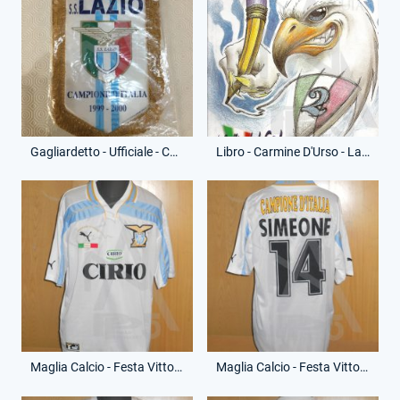
Gagliardetto - Ufficiale - Campioni d'Italia
Libro - Carmine D'Urso - Lazio...urlo tricolore
Maglia Calcio - Festa Vittoria Scudetto - Centenario - Diego Pablo Simeone - 14 - (Fronte)
Maglia Calcio - Festa Vittoria Scudetto - Centenario - Diego Pablo Simeone - 14 - (Retro)