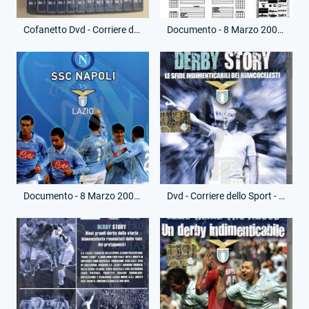
Cofanetto Dvd - Corriere dello Sport - I miti biancocelesti
Documento - 8 Marzo 2009 - Match Program - Partita Napoli-Lazio
Documento - 8 Marzo 2009 - Cartellina Stampa - Campionato Serie A - Napoli-Lazio
Dvd - Corriere dello Sport - Derby Story - (Fronte)