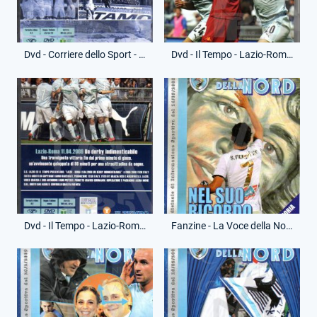
Dvd - Corriere dello Sport - Derby Story - (Retro)
Dvd - Il Tempo - Lazio-Roma 11.04.2009 - Un derby indimenticabile - (Fronte)
Dvd - Il Tempo - Lazio-Roma 11.04.2009 - Un derby indimenticabile - (Retro)
Fanzine - La Voce della Nord - 14 Settembre 2008 - Lazio-Chievo