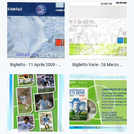
Biglietto - 11 Aprile 2009 - Campionato Serie A - Lazio-Roma
Biglietto Varie - 26 Marzo 2009 - Evento - 25 Anni di Vola Lazio Vola..