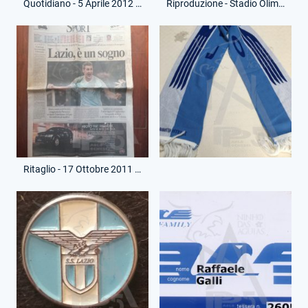
Quotidiano - 5 Aprile 2012 - Corriere dello Sport - Saluto a Giorgio Chinaglia
Riproduzione - Stadio Olimpico - Ricordo Andrea Pesciarelli
Ritaglio - 17 Ottobre 2011 - Il Messaggero - Lazio-Roma