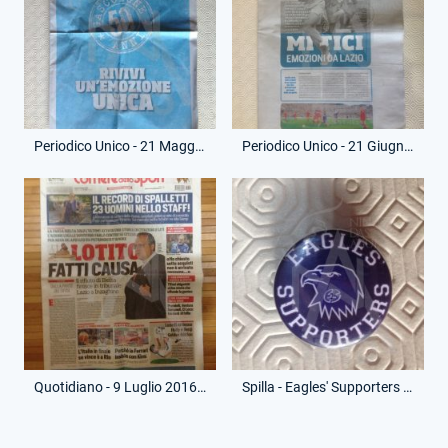
Periodico Unico - 21 Maggio 2017 - Corriere dello Sport Prepartita - Lazio-Inter
Periodico Unico - 21 Giugno 2017 - Supplemento Corriere dello Sport - 30 Anni Lazio-L.R.Vicenza
Quotidiano - 9 Luglio 2016 - Corriere dello Sport - Mancato Arrivo Marcelo Bielsa
Spilla - Eagles' Supporters - Riproduzione Moderna