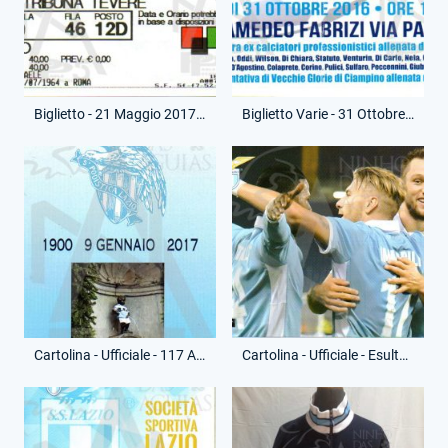
Biglietto - 21 Maggio 2017 - Campionato Serie A - Lazio-Inter
Biglietto Varie - 31 Ottobre 2016 - Partita Solidarietà Amatrice - Vecchie Glorie Lazio-Roma-Vecchie Glorie Ciampino
Cartolina - Ufficiale - 117 Anni
Cartolina - Ufficiale - Esultanza Rete - (Fronte)