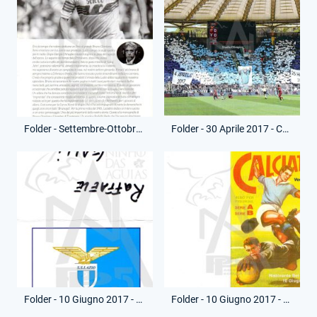
Folder - Settembre-Ottobre 2016 - Lazialità - Presentazione Periodico Bruno Giordano
Folder - 30 Aprile 2017 - Curva Nord - Partita Roma-Lazio
Folder - 10 Giugno 2017 - Segnaposto - Pranzo Vecchie Glorie
Folder - 10 Giugno 2017 - Menù - Pranzo Vecchie Glorie - (Fronte)