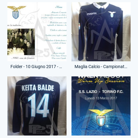
Folder - 10 Giugno 2017 - Menù - Pranzo Vecchie Glorie - (Interno)
Maglia Calcio - Campionato Serie A - Keita Balde - 14 - (Fronte)