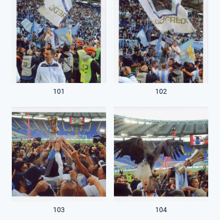
101
102
103
104