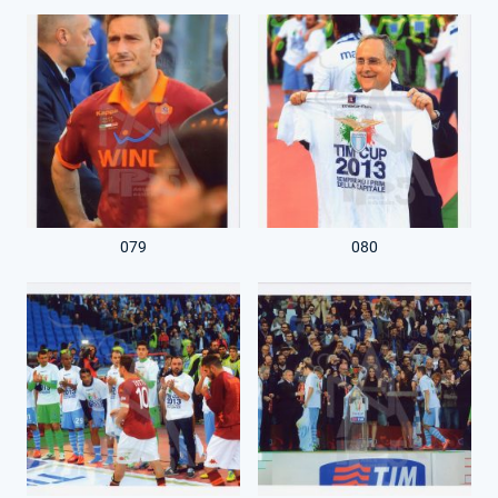
079
080