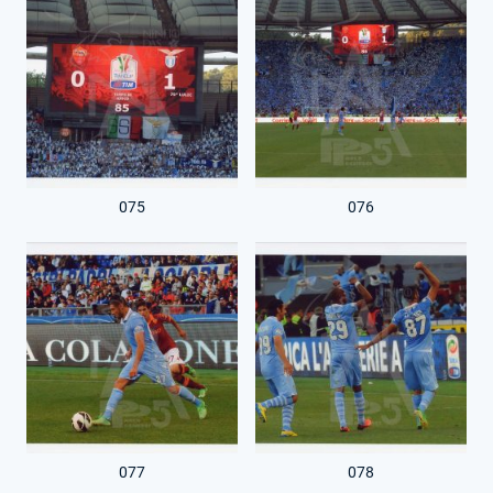
075
076
077
078