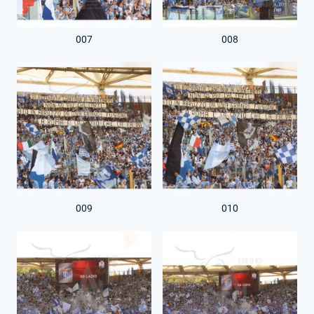
007
008
009
010