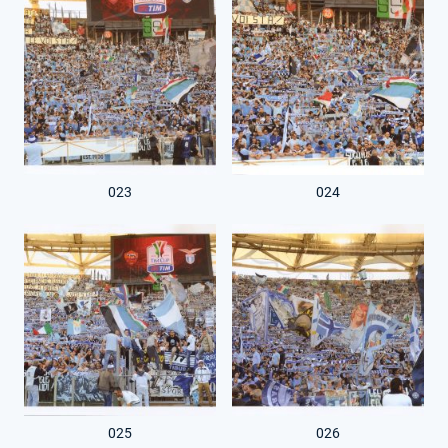
023
024
025
026