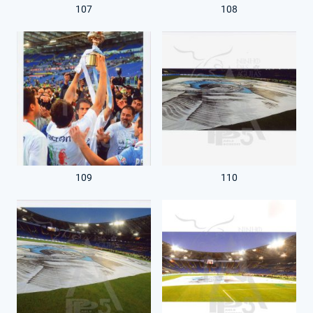
107
108
109
110