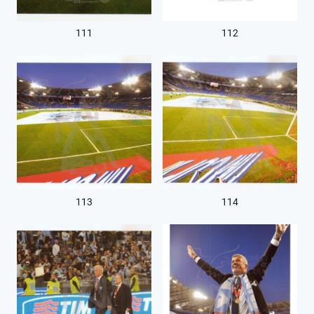
111
112
113
114