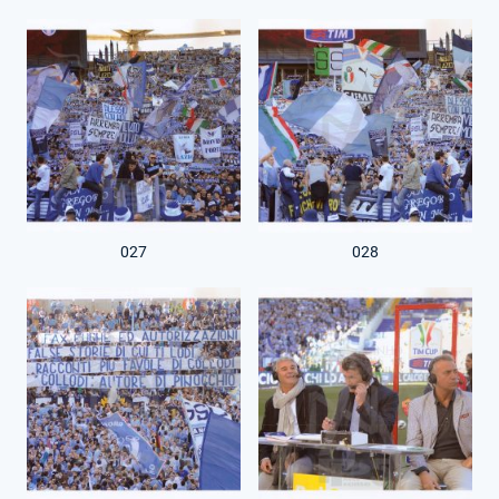
027
028