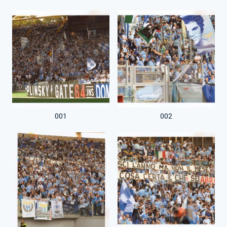
001
002