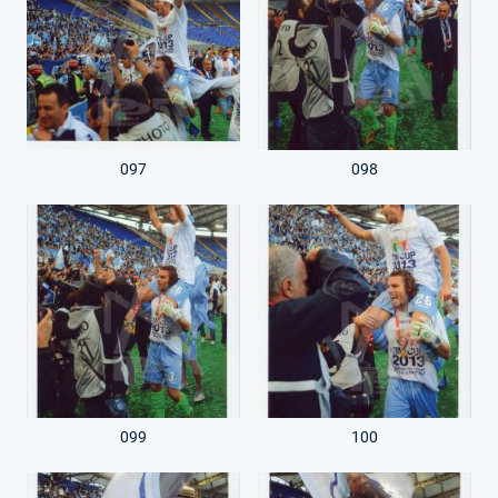
097
098
099
100