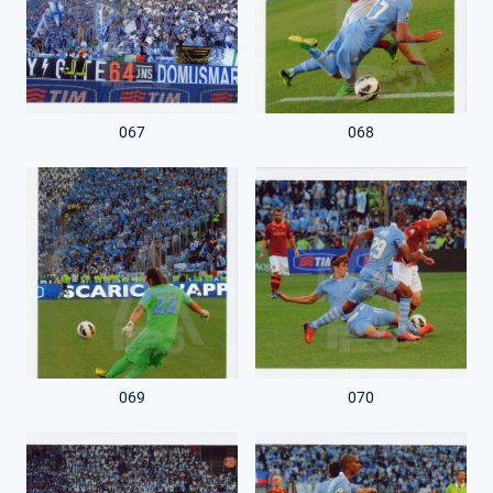
067
068
069
070