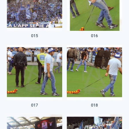
015
016
017
018