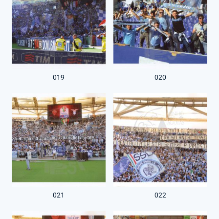
019
020
021
022