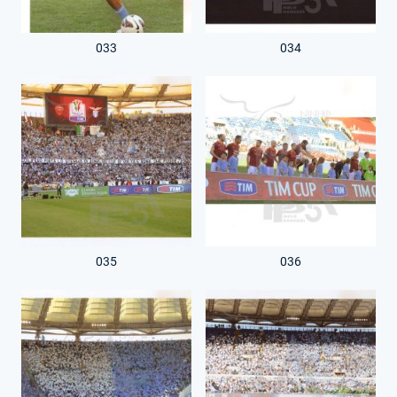
033
034
035
036