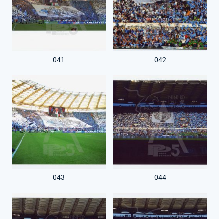
041
042
043
044