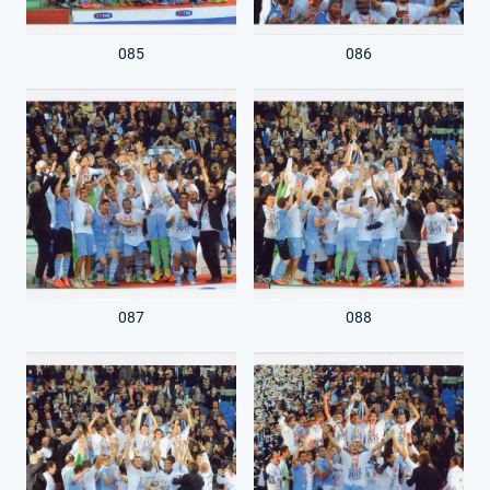
085
086
087
088