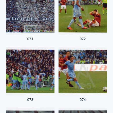
071
072
073
074