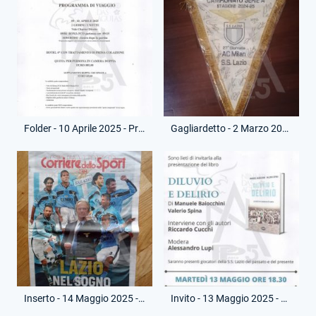
Folder - 10 Aprile 2025 - Programma Viaggio - Partita Partita Bodo Glimt-Lazio
Gagliardetto - 2 Marzo 2025 - Campionato Sertie A - Milan-Lazio - Autografato
Inserto - 14 Maggio 2025 - Corriere dello Sport - Venticinquennale Scudetto 2000
Invito - 13 Maggio 2025 - Presentazione Libro - Diluvio e Delirio