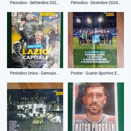
Periodico - Settembre 2024 - Dove Osano le Aquile
Periodico - Dicembre 2024-Gennaio 2025 - Lazialità - Ciro the legend
Periodico Unico - Gennaio 2025 - Guerin Sportivo Extra - 1900-2025 - Lazio Capitale
Poster - Guerin Sportivo Extra - Gennaio 2025 - Vittoria Napoli Dedicata a Flavio e Francesco - (Fronte)