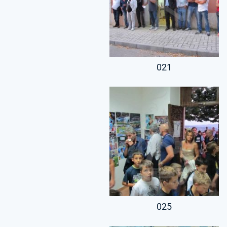
021
025