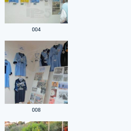
004
008