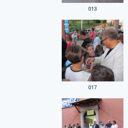
013
017