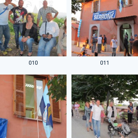
010
011