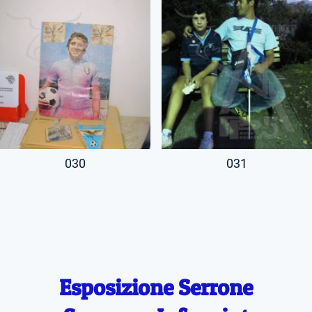
030
031
Esposizione Serrone