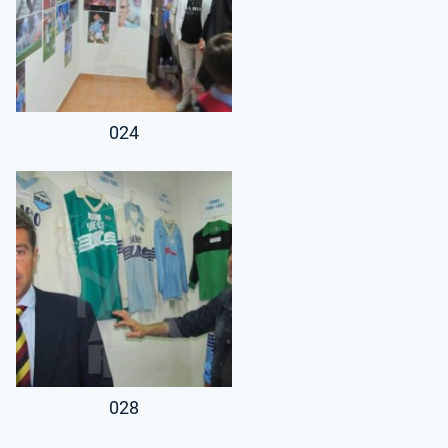
024
028