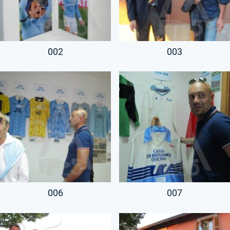
002
003
006
007