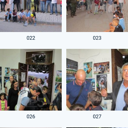
022
023
026
027