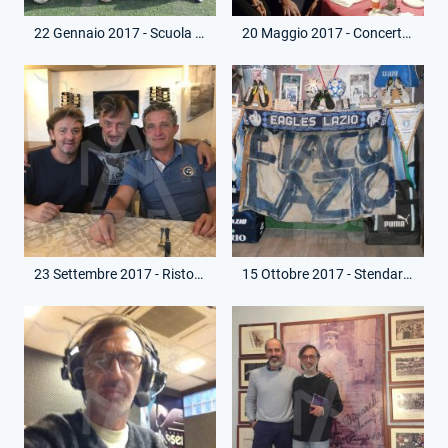
22 Gennaio 2017 - Scuola Calcio Football Club Frascati- Con Paolo Pochesci
20 Maggio 2017 - Concerto Francesco Scarcelli - Gruppo con Paolo Pochesci
23 Settembre 2017 - Ristorante Al Campione Bologna - Con Beppe Signori e Fabio Poli
15 Ottobre 2017 - Stendardo Museo - Alessandro Nicoloso Eiaculazio