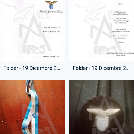
Folder - 19 Dicembre 2017 - Menù - Cena Consiglio Generale S.S.Lazio - (Fronte)
Folder - 19 Dicembre 2017 - Menù - Cena Consiglio Generale S.S.Lazio - (Interno)