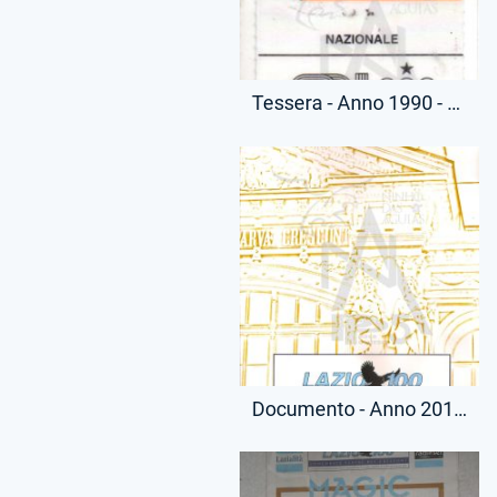
Tessera - Anno 1990 - Tessera Coni Romano Pontisso - (Fronte)
Documento - Anno 2012-13 - Cartellina Stampa - Presentazione Rivista Lazio 100