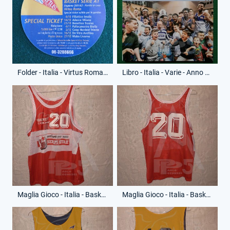
Folder - Italia - Virtus Roma - Anno 2001-02 - Special Ticket - (Retro)
Libro - Italia - Varie - Anno 2019 - Luca Maggitti - La legione straniera
Maglia Gioco - Italia - Basket Castronno - Anno 1990-91 - 20 - (Fronte)
Maglia Gioco - Italia - Basket Castronno - Anno 1990-91 - 20 - (Retro)