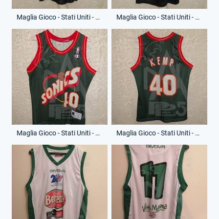
Maglia Gioco - Stati Uniti - Chicago Bulls - Anno 1997-98 - Michael Jordan - 23 - (Fronte)
Maglia Gioco - Stati Uniti - Chicago Bulls - Anno 1997-98 - Michael Jordan - 23 - (Retro)
Maglia Gioco - Stati Uniti - Seattle SuperSonic - Anno 2000-01 - Shawn Kemp - 40 - (Fronte)
Maglia Gioco - Stati Uniti - Seattle SuperSonic - Anno 2000-01 - Shawn Kemp - 40 - (Retro)