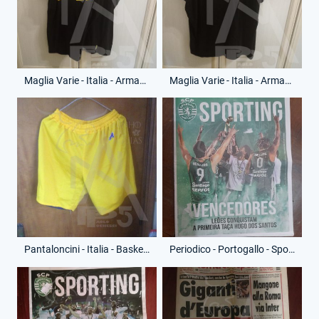
Maglia Varie - Italia - Armani Jeans Milano - Anno 2009-10 - (Fronte)
Maglia Varie - Italia - Armani Jeans Milano - Anno 2009-10 - (Retro)
Pantaloncini - Italia - Basket Tuscolano - Anno 1996-97
Periodico - Portogallo - Sporting Lisbona - Anno 2022 - 28 Gennaio 2022 - Sporting - Vincitore Coppa Hugo Dos Santos